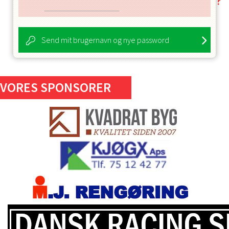
Send mit brugernavn og nye password
VORES SPONSORER