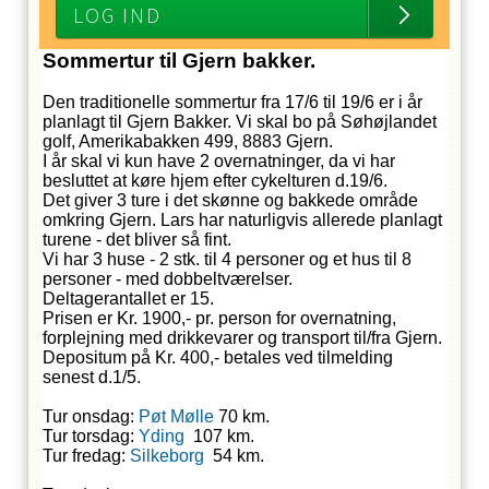
LOG IND
Sommertur til Gjern bakker.
Den traditionelle sommertur fra 17/6 til 19/6 er i år
planlagt til Gjern Bakker. Vi skal bo på Søhøjlandet
golf, Amerikabakken 499, 8883 Gjern.
I år skal vi kun have 2 overnatninger, da vi har
besluttet at køre hjem efter cykelturen d.19/6.
Det giver 3 ture i det skønne og bakkede område
omkring Gjern. Lars har naturligvis allerede planlagt
turene - det bliver så fint.
Vi har 3 huse - 2 stk. til 4 personer og et hus til 8
personer - med dobbeltværelser.
Deltagerantallet er 15.
Prisen er Kr. 1900,- pr. person for overnatning,
forplejning med drikkevarer og transport til/fra Gjern.
Depositum på Kr. 400,- betales ved tilmelding
senest d.1/5.
Tur onsdag:
Pøt Mølle
70 km.
Tur torsdag:
Yding
107 km.
Tur fredag:
Silkeborg
54 km.