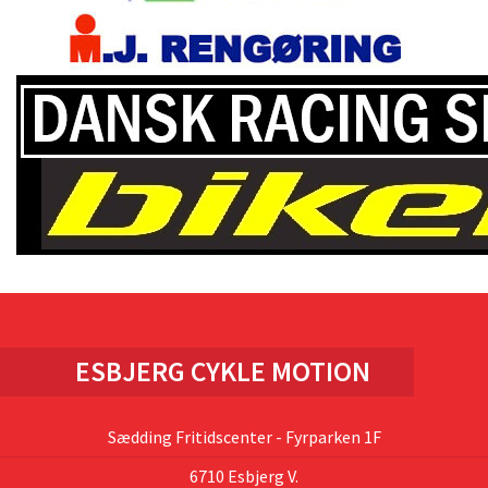
ESBJERG CYKLE MOTION
Sædding Fritidscenter - Fyrparken 1F
6710 Esbjerg V.