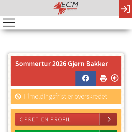
Sommertur 2026 Gjern Bakker
Tilmeldingsfrist er overskredet
OPRET EN PROFIL